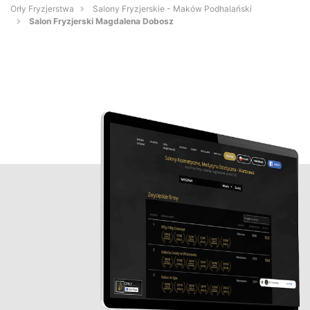
Orły Fryzjerstwa
Salony Fryzjerskie - Maków Podhalański
Salon Fryzjerski Magdalena Dobosz