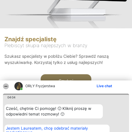
Znajdź specjalistę
Plebiscyt skupia najlepszych w branży
Szukasz specjalisty w pobliżu Ciebie? Sprawdź naszą
wyszukiwarkę. Korzystaj tylko z usług najlepszych!
Szukaj
ORŁY Fryzjerstwa
Live chat
04:04
Cześć, chętnie Ci pomogę! 🙂 Kliknij proszę w
odpowiedni temat rozmowy! 🙂
Organizator plebiscytu
Plebiscyt
Kontakt
Jestem Laureatem, chcę odebrać materiały
Bright Side Solutions sp. z o.
Laureaci
Kontakt