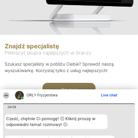
Znajdź specjalistę
Plebiscyt skupia najlepszych w branży
Szukasz specjalisty w pobliżu Ciebie? Sprawdź naszą
wyszukiwarkę. Korzystaj tylko z usług najlepszych!
Szukaj
ORŁY Fryzjerstwa
Live chat
04:09
Cześć, chętnie Ci pomogę! 🙂 Kliknij proszę w
odpowiedni temat rozmowy! 🙂
Organizator plebiscytu
Plebiscyt
Kontakt