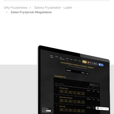
Orły Fryzjerstwa
Salony Fryzjerskie - Lublin
Salon Fryzjerski Magdalena