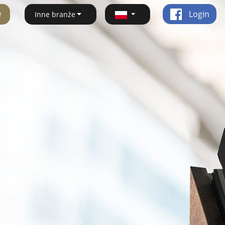
ę
Login
Inne branże