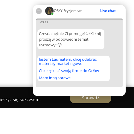
ORŁY Fryzjerstwa
Live chat
03:22
Cześć, chętnie Ci pomogę! 🙂 Kliknij
proszę w odpowiedni temat
rozmowy! 🙂
Jestem Laureatem, chcę odebrać
materiały marketingowe
Chcę zgłosić swoją firmę do Orłów
Mam inną sprawę
Sprawdź
ieszyć się sukcesem.