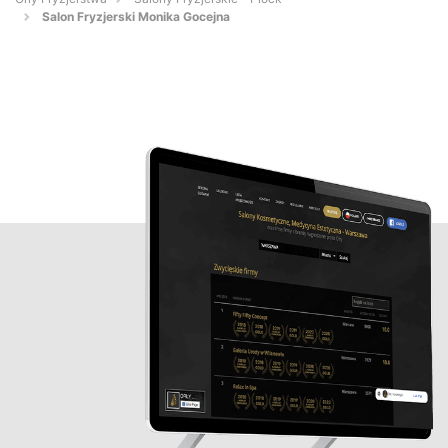
Salon Fryzjerski Monika Gocejna