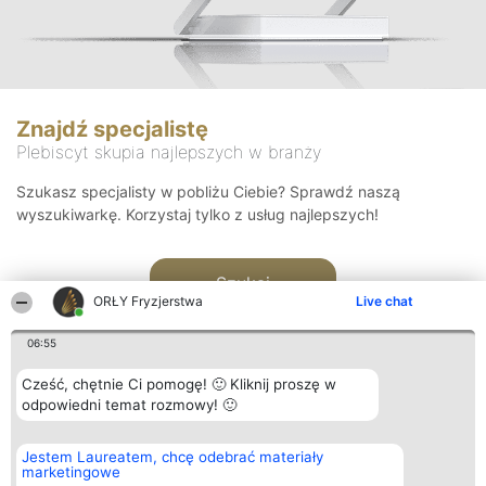
Znajdź specjalistę
Plebiscyt skupia najlepszych w branży
Szukasz specjalisty w pobliżu Ciebie? Sprawdź naszą
wyszukiwarkę. Korzystaj tylko z usług najlepszych!
Szukaj
ORŁY Fryzjerstwa
Live chat
06:55
Cześć, chętnie Ci pomogę! 🙂 Kliknij proszę w
odpowiedni temat rozmowy! 🙂
Organizator plebiscytu
Plebiscyt
Kontakt
Jestem Laureatem, chcę odebrać materiały
Bright Side Solutions sp. z o.
Laureaci
Kontakt
marketingowe
o. sp. k.
Lista