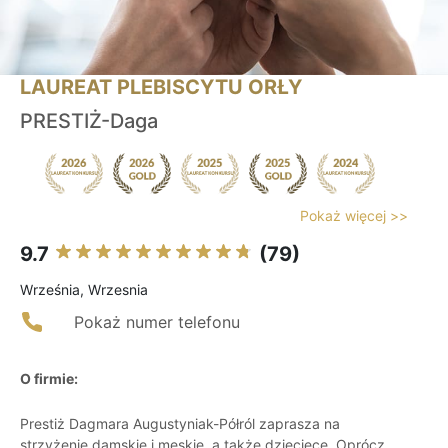
LAUREAT PLEBISCYTU ORŁY
PRESTIŻ-Daga
Pokaż więcej >>
9.7
(79)
Września, Wrzesnia
Pokaż numer telefonu
O firmie:
Prestiż Dagmara Augustyniak-Półról zaprasza na
strzyżenie damskie i męskie, a także dziecięce. Oprócz