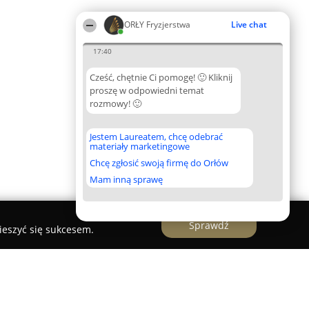
ORŁY Fryzjerstwa
Live chat
17:40
Cześć, chętnie Ci pomogę! 🙂 Kliknij
proszę w odpowiedni temat
rozmowy! 🙂
Jestem Laureatem, chcę odebrać
materiały marketingowe
Chcę zgłosić swoją firmę do Orłów
Mam inną sprawę
Sprawdź
ieszyć się sukcesem.