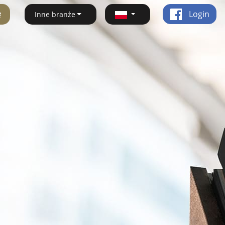
ę
Login
Inne branże