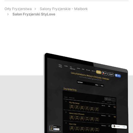
Orły Fryzjerstwa
Salony Fryzjerskie - Malbork
Salon Fryzjerski StyLove