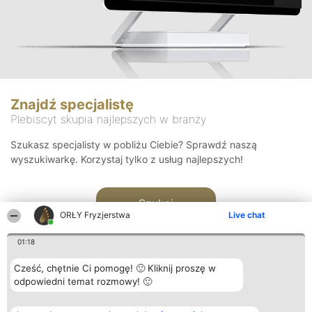
Znajdź specjalistę
Plebiscyt skupia najlepszych w branży
Szukasz specjalisty w pobliżu Ciebie? Sprawdź naszą
wyszukiwarkę. Korzystaj tylko z usług najlepszych!
Szukaj
ORŁY Fryzjerstwa
Live chat
01:18
Cześć, chętnie Ci pomogę! 🙂 Kliknij proszę w
odpowiedni temat rozmowy! 🙂
Organizator plebiscytu
Plebiscyt
Kontakt