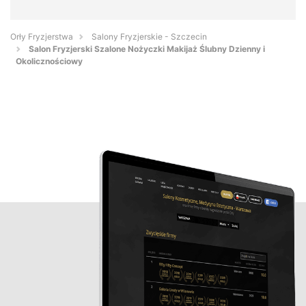
Orły Fryzjerstwa
Salony Fryzjerskie - Szczecin
Salon Fryzjerski Szalone Nożyczki Makijaż Ślubny Dzienny i
Okolicznościowy