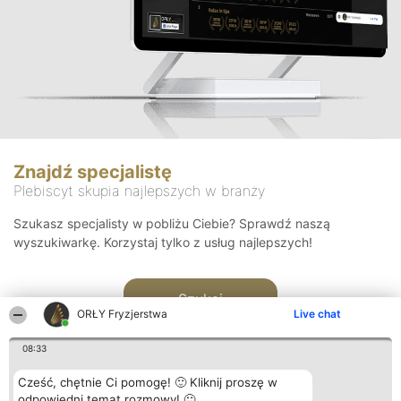
Znajdź specjalistę
Plebiscyt skupia najlepszych w branży
Szukasz specjalisty w pobliżu Ciebie? Sprawdź naszą
wyszukiwarkę. Korzystaj tylko z usług najlepszych!
Szukaj
ORŁY Fryzjerstwa
Live chat
08:33
Cześć, chętnie Ci pomogę! 🙂 Kliknij proszę w
odpowiedni temat rozmowy! 🙂