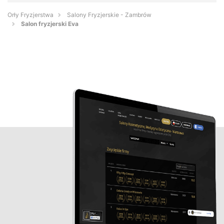
Orły Fryzjerstwa
Salony Fryzjerskie - Zambrów
Salon fryzjerski Eva