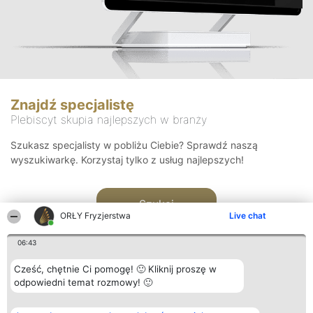
Znajdź specjalistę
Plebiscyt skupia najlepszych w branży
Szukasz specjalisty w pobliżu Ciebie? Sprawdź naszą
wyszukiwarkę. Korzystaj tylko z usług najlepszych!
Szukaj
ORŁY Fryzjerstwa
Live chat
06:43
Cześć, chętnie Ci pomogę! 🙂 Kliknij proszę w
odpowiedni temat rozmowy! 🙂
Organizator plebiscytu
Plebiscyt
Kontakt