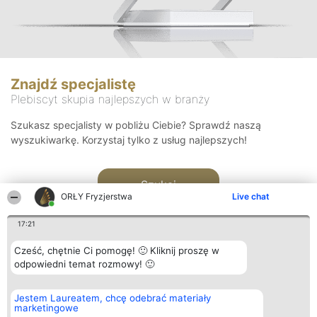
Znajdź specjalistę
Plebiscyt skupia najlepszych w branży
Szukasz specjalisty w pobliżu Ciebie? Sprawdź naszą
wyszukiwarkę. Korzystaj tylko z usług najlepszych!
Szukaj
ORŁY Fryzjerstwa
Live chat
17:21
Cześć, chętnie Ci pomogę! 🙂 Kliknij proszę w
odpowiedni temat rozmowy! 🙂
Organizator plebiscytu
Plebiscyt
Kontakt
Jestem Laureatem, chcę odebrać materiały
Bright Side Solutions sp. z o.
Laureaci
Kontakt
marketingowe
o. sp. k.
Lista