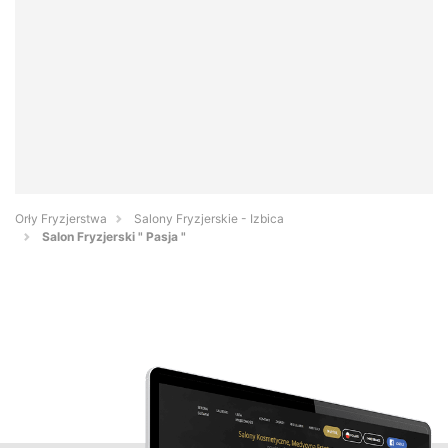
Orły Fryzjerstwa
Salony Fryzjerskie - Izbica
Salon Fryzjerski " Pasja "