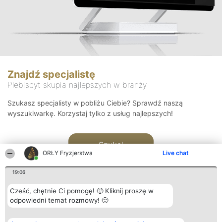
Znajdź specjalistę
Plebiscyt skupia najlepszych w branży
Szukasz specjalisty w pobliżu Ciebie? Sprawdź naszą
wyszukiwarkę. Korzystaj tylko z usług najlepszych!
Szukaj
ORŁY Fryzjerstwa
Live chat
19:06
Cześć, chętnie Ci pomogę! 🙂 Kliknij proszę w
odpowiedni temat rozmowy! 🙂
Organizator plebiscytu
Plebiscyt
Kontakt