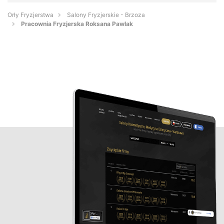
Orły Fryzjerstwa
Salony Fryzjerskie - Brzoza
Pracownia Fryzjerska Roksana Pawlak