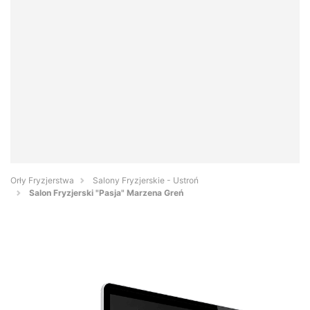
Orły Fryzjerstwa
Salony Fryzjerskie - Ustroń
Salon Fryzjerski "Pasja" Marzena Greń