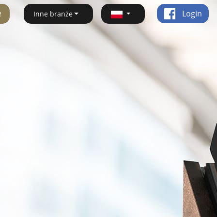
ę
Login
Inne branże