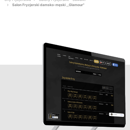
Salon Fryzjerski damsko-męski ,,Glamour"