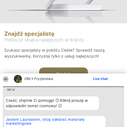
Znajdź specjalistę
Plebiscyt skupia najlepszych w branży
Szukasz specjalisty w pobliżu Ciebie? Sprawdź naszą
wyszukiwarkę. Korzystaj tylko z usług najlepszych!
Szukaj
ORŁY Fryzjerstwa
Live chat
08:14
Cześć, chętnie Ci pomogę! 🙂 Kliknij proszę w
odpowiedni temat rozmowy! 🙂
Organizator plebiscytu
Plebiscyt
Kontakt
Jestem Laureatem, chcę odebrać materiały
Bright Side Solutions sp. z o.
Laureaci
Kontakt
marketingowe
o. sp. k.
Lista