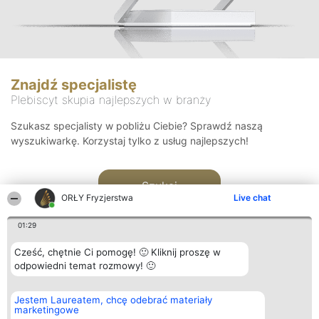
Znajdź specjalistę
Plebiscyt skupia najlepszych w branży
Szukasz specjalisty w pobliżu Ciebie? Sprawdź naszą
wyszukiwarkę. Korzystaj tylko z usług najlepszych!
Szukaj
ORŁY Fryzjerstwa
Live chat
01:29
Cześć, chętnie Ci pomogę! 🙂 Kliknij proszę w
odpowiedni temat rozmowy! 🙂
Organizator plebiscytu
Plebiscyt
Kontakt
Jestem Laureatem, chcę odebrać materiały
Bright Side Solutions sp. z o.
Laureaci
Kontakt
marketingowe
o. sp. k.
Lista