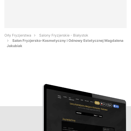
Orły Fryzjerstwa
Salony Fryzjerskie - Białystok
Salon Fryzjersko-Kosmetyczny i Odnowy Estetycznej Magdalena
Jakubiak