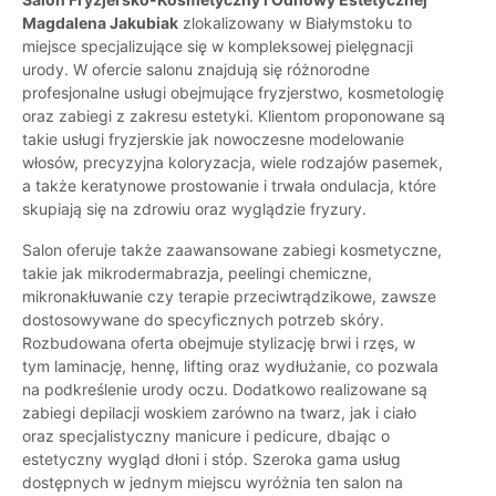
Magdalena Jakubiak
zlokalizowany w Białymstoku to
miejsce specjalizujące się w kompleksowej pielęgnacji
urody. W ofercie salonu znajdują się różnorodne
profesjonalne usługi obejmujące fryzjerstwo, kosmetologię
oraz zabiegi z zakresu estetyki. Klientom proponowane są
takie usługi fryzjerskie jak nowoczesne modelowanie
włosów, precyzyjna koloryzacja, wiele rodzajów pasemek,
a także keratynowe prostowanie i trwała ondulacja, które
skupiają się na zdrowiu oraz wyglądzie fryzury.
Salon oferuje także zaawansowane zabiegi kosmetyczne,
takie jak mikrodermabrazja, peelingi chemiczne,
mikronakłuwanie czy terapie przeciwtrądzikowe, zawsze
dostosowywane do specyficznych potrzeb skóry.
Rozbudowana oferta obejmuje stylizację brwi i rzęs, w
tym laminację, hennę, lifting oraz wydłużanie, co pozwala
na podkreślenie urody oczu. Dodatkowo realizowane są
zabiegi depilacji woskiem zarówno na twarz, jak i ciało
oraz specjalistyczny manicure i pedicure, dbając o
estetyczny wygląd dłoni i stóp. Szeroka gama usług
dostępnych w jednym miejscu wyróżnia ten salon na