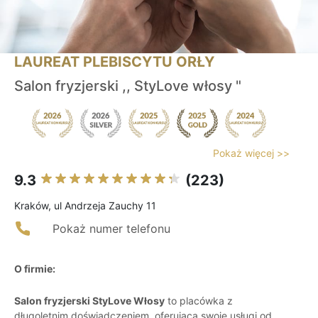
LAUREAT PLEBISCYTU ORŁY
Salon fryzjerski ,, StyLove włosy "
Pokaż więcej >>
9.3
(223)
Kraków, ul Andrzeja Zauchy 11
Pokaż numer telefonu
O firmie:
Salon fryzjerski StyLove Włosy
to placówka z
długoletnim doświadczeniem, oferująca swoje usługi od