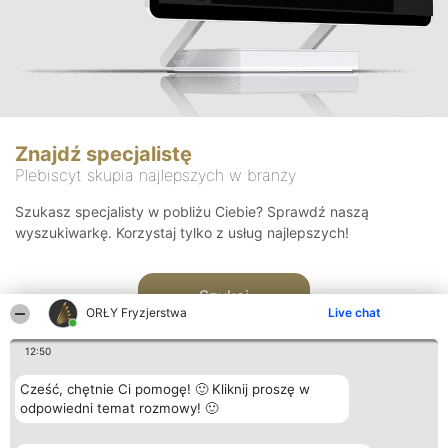
Znajdź specjalistę
Plebiscyt skupia najlepszych w branży
Szukasz specjalisty w pobliżu Ciebie? Sprawdź naszą
wyszukiwarkę. Korzystaj tylko z usług najlepszych!
Szukaj
ORŁY Fryzjerstwa
Live chat
12:50
Cześć, chętnie Ci pomogę! 🙂 Kliknij proszę w
odpowiedni temat rozmowy! 🙂
Organizator plebiscytu
Plebiscyt
Kontakt