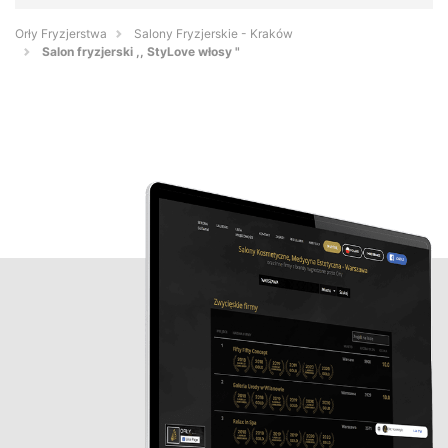
Orły Fryzjerstwa
Salony Fryzjerskie - Kraków
Salon fryzjerski ,, StyLove włosy "